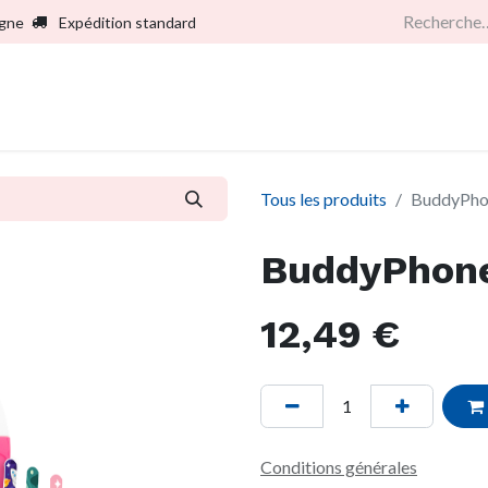
igne
Expédition standard
Accueil
Boutique
Services
Sociét
Tous les produits
BuddyPhon
BuddyPhone
12,49
€
Conditions générales