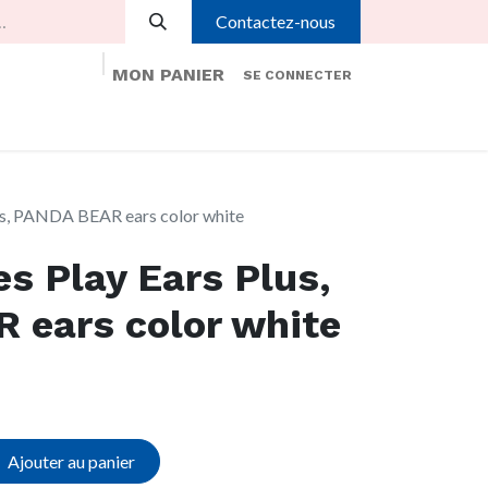
Contactez-nous
MON PANIER
SE CONNECTER
é
Aide
Rendez-vous
Contactez-nous
s, PANDA BEAR ears color white
 Play Ears Plus,
 ears color white
Ajouter au panier