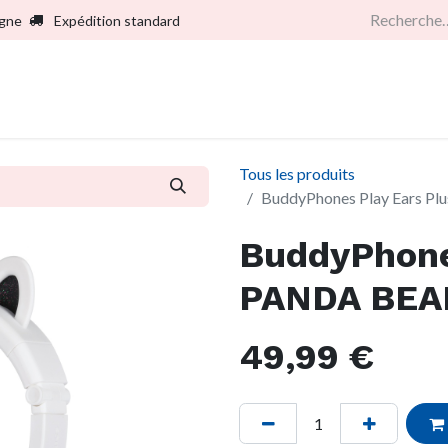
igne
Expédition standard
Accueil
Boutique
Services
Sociét
Tous les produits
BuddyPhones Play Ears Plu
BuddyPhones
PANDA BEAR
49,99
€