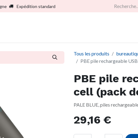
igne
Expédition standard
Accueil
Boutique
Services
Sociét
Tous les produits
bureautiq
PBE pile rechargeable USB 
PBE pile re
cell (pack d
PALE BLUE, piles rechargeab
29,16
€