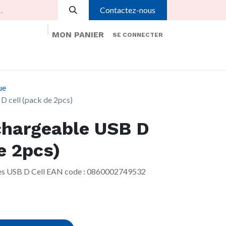
Contactez-nous
MON PANIER
SE CONNECTER
é
Aide
Rendez-vous
Contactez-nous
ue
D cell (pack de 2pcs)
chargeable USB D
e 2pcs)
les USB D Cell EAN code : 0860002749532